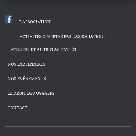
e
d
d
n
e
a
L’ASSOCIATION
p
t
v
e
u
a
ACTIVITÉS OFFERTES PAR L’ASSOCIATION :
.
e
ATELIERS ET AUTRES ACTIVITÉS
r
s
c
NOS PARTENAIRES
É
o
NOS ÉVÉNEMENTS
v
n
è
LE DROIT DES USAGERS
s
n
CONTACT
e
u
m
l